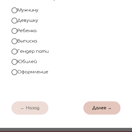
день или в нужную д
Мужчину
При заказе от 2000
Девушку
доставку по Кирову.
Ребенка
Выписка
Позвонить нам
Гендер пати
Юбилей
Оформление
← Назад
Далее →
ентов