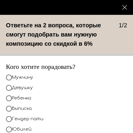
0
КАТАЛОГ
Ответьте на 2 вопроса, которые
1/2
смогут подобрать вам нужную
Шар с рисунком
композицию со скидкой в 6%
В КОРЗИНУ
Кого хотите порадовать?
Мужчину
Девушку
Ребенка
Доставка
Выписка
Гендер пати
Юбилей