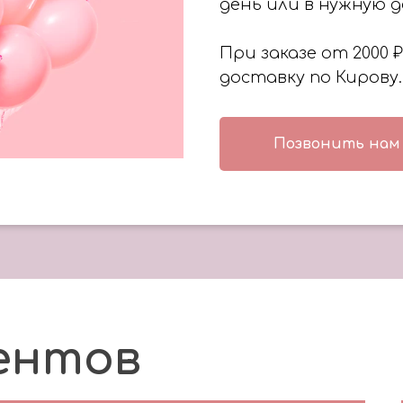
день или в нужную д
При заказе от 2000
доставку по Кирову.
Позвонить нам
ентов