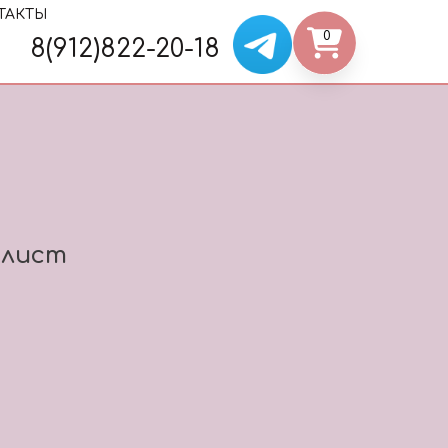
ТАКТЫ
0
8(912)822-20-18
олист