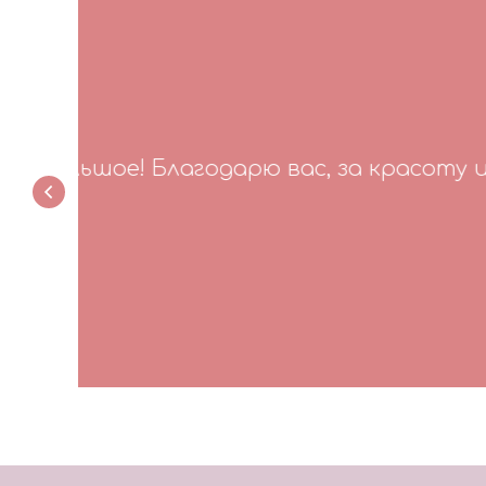
Этим шари
Елизавета