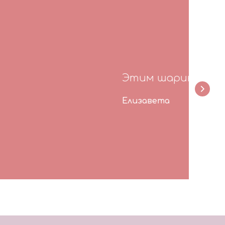
играем с ними, не сдулись!