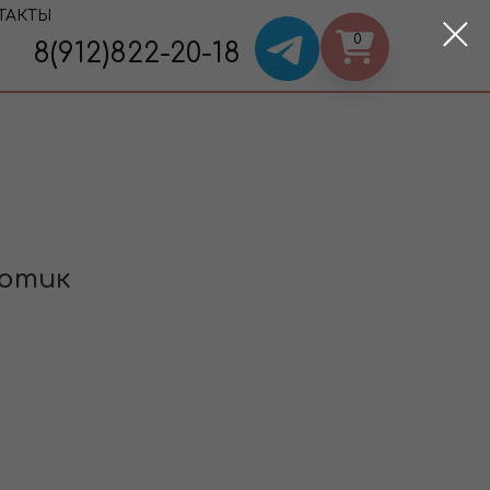
ТАКТЫ
0
8(912)822-20-18
нотик