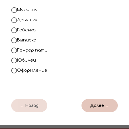
день или в нужную д
Мужчину
При заказе от 2000
Девушку
доставку по Кирову.
Ребенка
Выписка
Позвонить нам
Гендер пати
Юбилей
Оформление
← Назад
Далее →
ентов