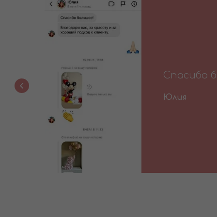
Этим шари
Елизавета