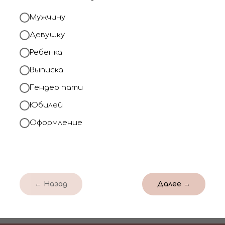
день или в нужную д
Мужчину
При заказе от 2000
Девушку
доставку по Кирову.
Ребенка
Выписка
Позвонить нам
Гендер пати
Юбилей
Оформление
← Назад
Далее →
ентов